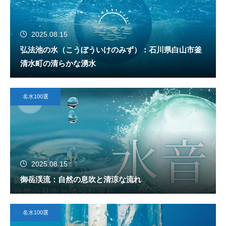
2025.08.15
弘法池の水（こうぼういけのみず）：石川県白山市釜
清水町の清らかな湧水
名水100選
2025.08.15
御岳渓流：自然の息吹と清涼な流れ
名水100選