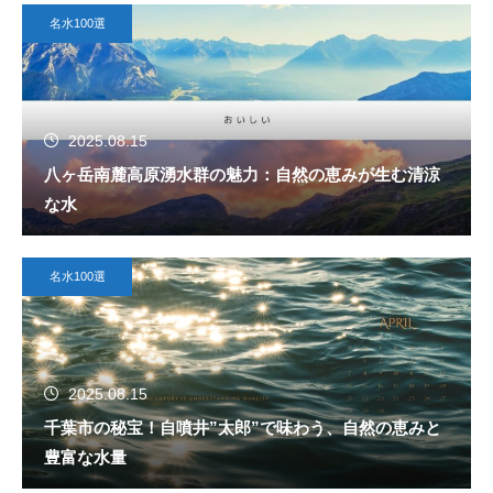
名水100選
2025.08.15
八ヶ岳南麓高原湧水群の魅力：自然の恵みが生む清涼
な水
名水100選
2025.08.15
千葉市の秘宝！自噴井”太郎”で味わう、自然の恵みと
豊富な水量