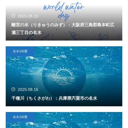
2025.08.15
離宮の水（りきゅうのみず）：大阪府三島郡島本町広
瀬三丁目の名水
名水100選
2025.08.15
千種川（ちくさがわ）：兵庫県宍粟市の名水
名水100選