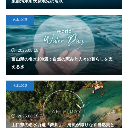
東郡清水町伏見地先の名水
名水100選
2025.08.15
富山県の名水100選：自然の恵みと人々の暮らしを支
える水
名水100選
2025.08.15
山口県の名水百選『錦川』：清流が織りなす自然美と