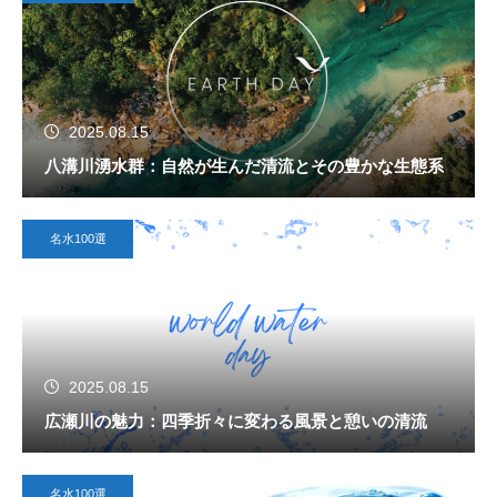
2025.08.15
八溝川湧水群：自然が生んだ清流とその豊かな生態系
名水100選
2025.08.15
広瀬川の魅力：四季折々に変わる風景と憩いの清流
名水100選