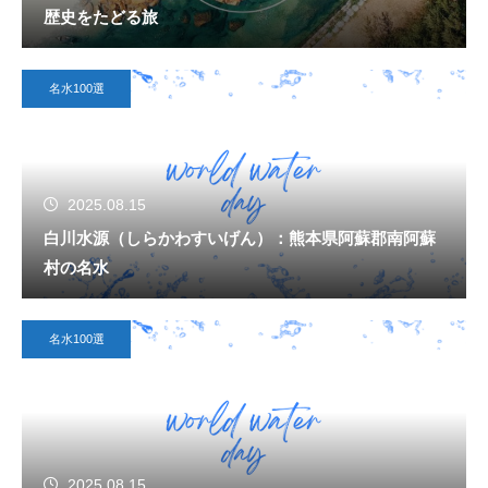
歴史をたどる旅
名水100選
2025.08.15
白川水源（しらかわすいげん）：熊本県阿蘇郡南阿蘇
村の名水
名水100選
2025.08.15