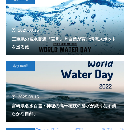
2025.08.15
三重県の名水百選『宮川』と自然が育む清流スポット
を巡る旅
名水100選
2025.08.15
宮崎県名水百選：神秘の高千穂峡の湧水が織りなす清
らかな自然」