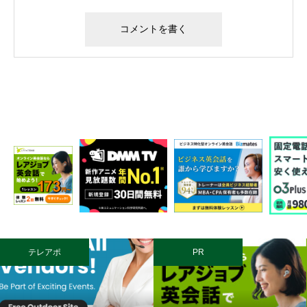
アポ
PR
クリス