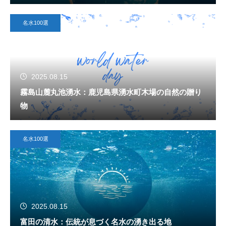
名水100選
2025.08.15
霧島山麓丸池湧水：鹿児島県湧水町木場の自然の贈り
物
名水100選
2025.08.15
富田の清水：伝統が息づく名水の湧き出る地