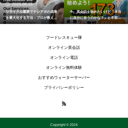
.08.15
2025
ル業界でテレアポの成果
今、英会話を始めたいけど「本当
クリスマ
する方法：プロが教える
に自分に合うのかな？」と不安に
ト100選
感じていませんか？そんなあなた
にピッタリなのが、無料体験レッ
スンです！無料体験なら、実際に
フードレスキュー隊
レッスンを体験しながら、自分に
オンライン英会話
合った学び方や講師を見つけるこ
とができます。しかも、初期費用
オンライン電話
なしで気軽にスタートできるの
で、試す価値大。この記事では、
オンライン無料体験
特におすすめの無料体験ができる
おすすめウォーターサーバー
オンライン英会話サービスを厳選
してご紹介します。あなたも今日
プライバシーポリシー
から英会話の第一歩を踏み出しま
しょう！
Copyright © 2024