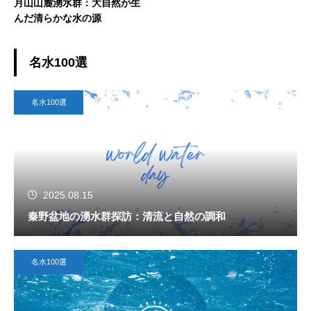
月山山麓湧水群：大自然が生
んだ清らかな水の源
名水100選
名水100選
2025.08.15
秦野盆地の湧水群探訪：清流と自然の調和
名水100選