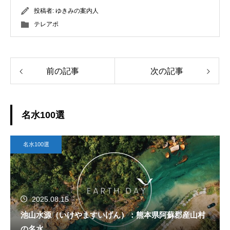
投稿者:
ゆきみの案内人
テレアポ
前の記事
次の記事
名水100選
名水100選
2025.08.15
池山水源（いけやますいげん）：熊本県阿蘇郡産山村
の名水