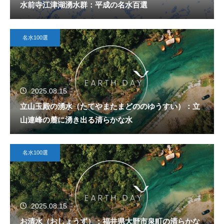
水前寺江津湖湧水群：平成の名水百選
名水100選
2025.08.15
立山玉殿の湧水（たてやまたまどののゆうすい）：立
山連峰の麓に湧き出る清らかな水
名水100選
2025.08.15
お清水（おしょうず）：福井県大野市泉町の清らかな