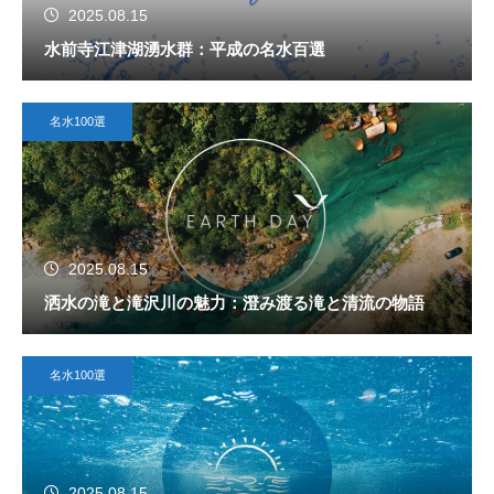
2025.08.15
水前寺江津湖湧水群：平成の名水百選
名水100選
2025.08.15
洒水の滝と滝沢川の魅力：澄み渡る滝と清流の物語
名水100選
2025.08.15