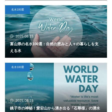
名水100選
2025.08.15
富山県の名水100選：自然の恵みと人々の暮らしを支
える水
名水100選
2025.08.15
銚子市の神秘！愛宕山から湧き出る「石尊様」の湧水