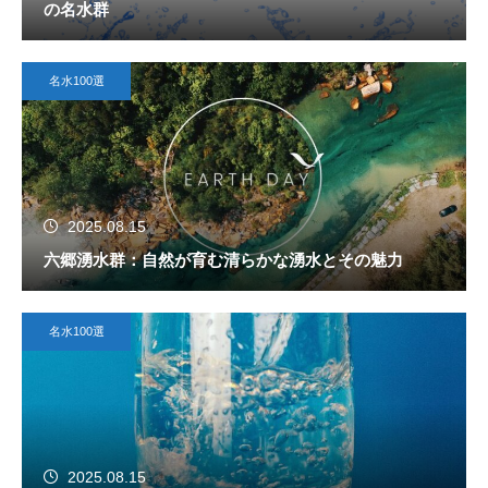
の名水群
名水100選
2025.08.15
六郷湧水群：自然が育む清らかな湧水とその魅力
名水100選
2025.08.15