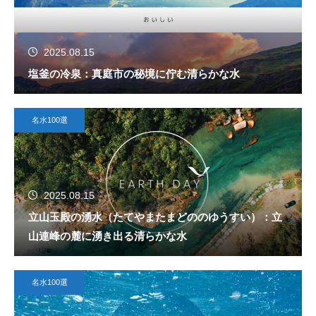
2025.08.15
塩釜の冷泉：真庭市の秘境に佇む清らかな水
名水100選
2025.08.15
立山玉殿の湧水（たてやまたまどののゆうすい）：立
山連峰の麓に湧き出る清らかな水
名水100選