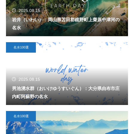
2025.08.15
岩井（いわい）：岡山県苫田郡鏡野町上齋原中津河の
名水
名水100選
2025.08.15
男池湧水群（おいけゆうすいぐん）：大分県由布市庄
内町阿蘇野の名水
名水100選