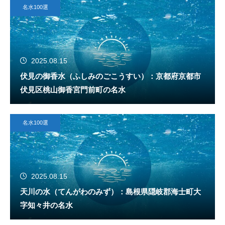
名水100選
2025.08.15
伏見の御香水（ふしみのごこうすい）：京都府京都市
伏見区桃山御香宮門前町の名水
名水100選
2025.08.15
天川の水（てんがわのみず）：島根県隠岐郡海士町大
字知々井の名水