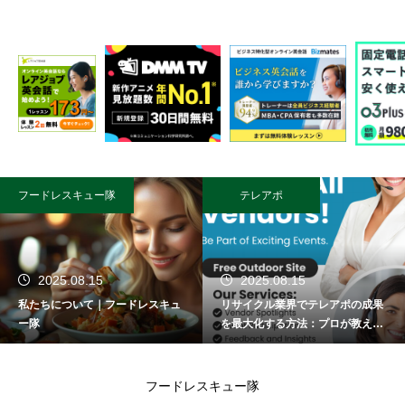
テレアポ
PR
2025.08.15
リサイクル業界でテレアポの成果
DMM TVは、アニメやエンタメ作
を最大化する方法：プロが教える
品が豊富な動画配信サービスで
成功術
す！初回登録なら30日間無料でお
試し可能。月額550円の「DMMプ
レミアム」に登録すると、以下の
フードレスキュー隊
ような作品が見放題になります。