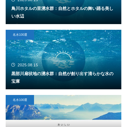
鳥川ホタルの里湧水群：自然とホタルの舞い踊る美し
い水辺
名水100選
2025.08.15
黒部川扇状地の湧水群：自然が創り出す清らかな水の
宝庫
名水100選