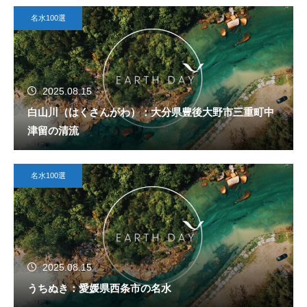
名水100選
2025.08.15
白山川（はくさんがわ）：大分県豊後大野市三重町中
津留の清流
名水100選
2025.08.15
うちぬき：愛媛県西条市の名水