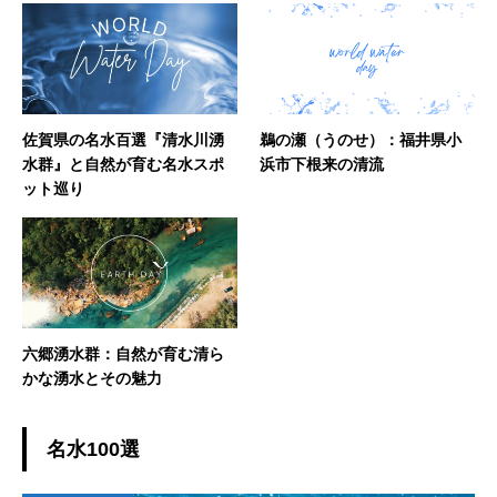
佐賀県の名水百選『清水川湧
鵜の瀬（うのせ）：福井県小
水群』と自然が育む名水スポ
浜市下根来の清流
ット巡り
六郷湧水群：自然が育む清ら
かな湧水とその魅力
名水100選