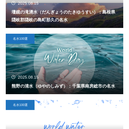
2025.08.15
壇鏡の滝湧水（だんぎょうのたきゆうすい）：島根県
隠岐郡隠岐の島町那久の名水
名水100選
2025.08.15
熊野の清水（ゆやのしみず）：千葉県南房総市の名水
名水100選