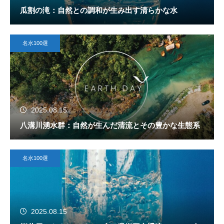
瓜割の滝：自然との調和が生み出す清らかな水
名水100選
2025.08.15
八溝川湧水群：自然が生んだ清流とその豊かな生態系
名水100選
2025.08.15