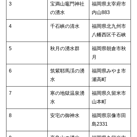
3
宝満山竈門神社
福岡県太宰府市
の湧水
内山883
4
千石峡の清水
福岡県北九州市
八幡西区千石峡
5
秋月の湧水群
福岡県朝倉市秋
月
6
筑紫耶馬渓の湧
福岡県みやま市
水
瀬高町
7
寒の地獄温泉湧
福岡県久留米市
水
山本町
8
安宅の御神水
福岡県宗像市田
島2331