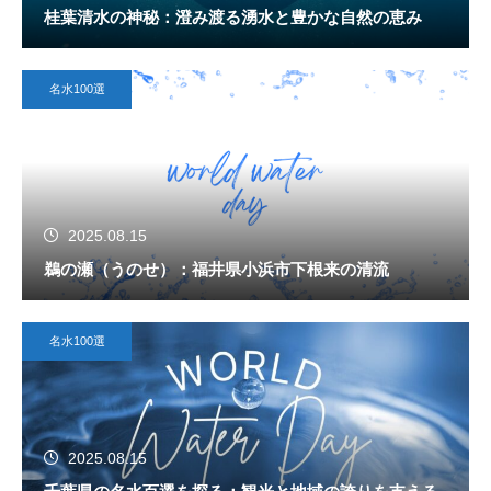
桂葉清水の神秘：澄み渡る湧水と豊かな自然の恵み
名水100選
2025.08.15
鵜の瀬（うのせ）：福井県小浜市下根来の清流
名水100選
2025.08.15