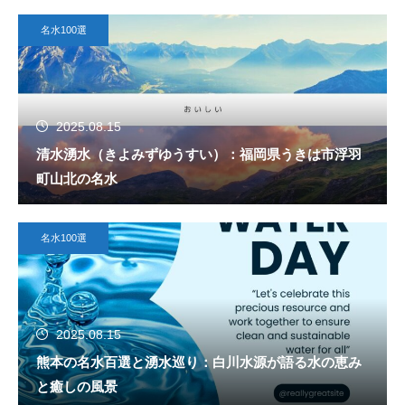
名水100選
2025.08.15
清水湧水（きよみずゆうすい）：福岡県うきは市浮羽
町山北の名水
名水100選
2025.08.15
熊本の名水百選と湧水巡り：白川水源が語る水の恵み
と癒しの風景