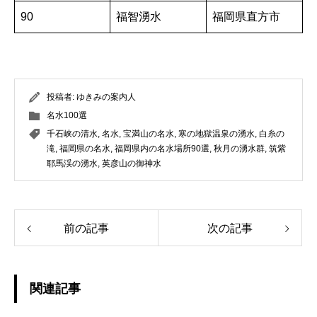
90
福智湧水
福岡県直方市
投稿者:
ゆきみの案内人
名水100選
千石峡の清水
,
名水
,
宝満山の名水
,
寒の地獄温泉の湧水
,
白糸の
滝
,
福岡県の名水
,
福岡県内の名水場所90選
,
秋月の湧水群
,
筑紫
耶馬渓の湧水
,
英彦山の御神水
前の記事
次の記事
関連記事