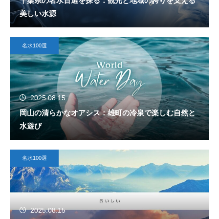
千葉県の名水百選を探る：観光と地域の誇りを支える
美しい水源
名水100選
2025.08.15
岡山の清らかなオアシス：雄町の冷泉で楽しむ自然と
水遊び
名水100選
2025.08.15