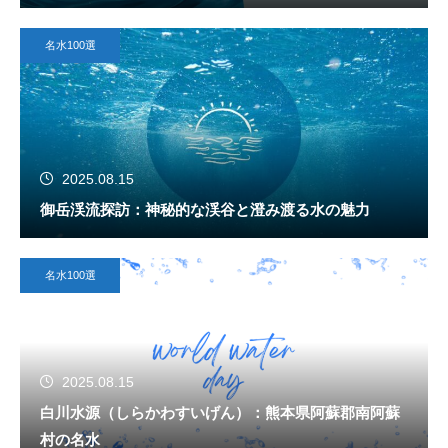
名水100選
2025.08.15
御岳渓流探訪：神秘的な渓谷と澄み渡る水の魅力
名水100選
2025.08.15
白川水源（しらかわすいげん）：熊本県阿蘇郡南阿蘇
村の名水