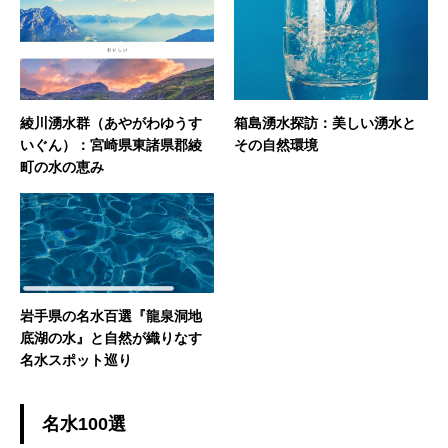
綾川湧水群（あやがわゆうす
箱島湧水探訪：美しい湧水と
いぐん）：宮崎県東諸県郡綾
その自然環境
町の水の恵み
岩手県の名水百選『龍泉洞地
底湖の水』と自然が織りなす
名水スポット巡り
名水100選