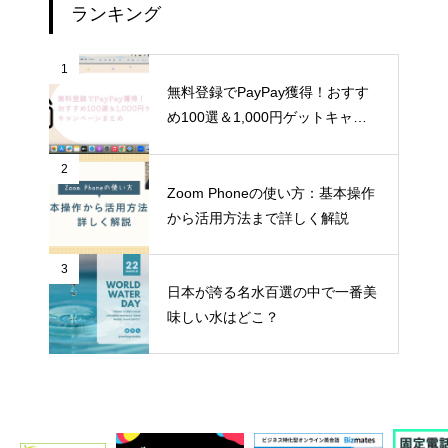
ランキング
1
無料登録でPayPay獲得！おすす
め100選＆1,000円ゲットキャン
ペーンまとめ
2
Zoom Phoneの使い方：基本操作
から活用方法まで詳しく解説
3
日本が誇る名水百選の中で一番美
味しい水はどこ？