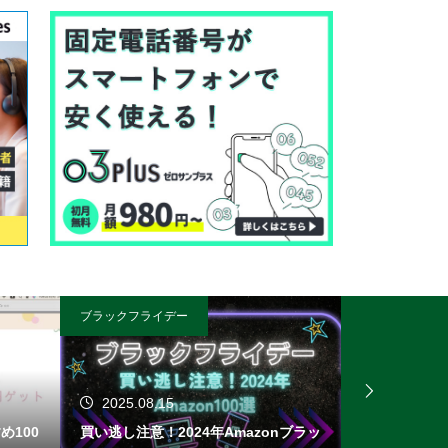
ブラックフライデー
PR
2025.08.15
め100
買い逃し注意！2024年Amazonブラッ
今、英会話を