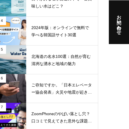
味しい水はどこ？
お問い合わせ
4
2024年版：オンラインで無料で
学べる韓国語サイト30選
5
北海道の名水100選：自然が育む
清冽な湧水と地域の魅力
6
ご存知ですか。「日本エレベータ
ー協会発表」火災や地震が起きた
らエレベーターに乗ってはいけな
いのはなぜか！！
7
ZoomPhoneのやばい落とし穴？
口コミで見えてきた意外な課題と
不満