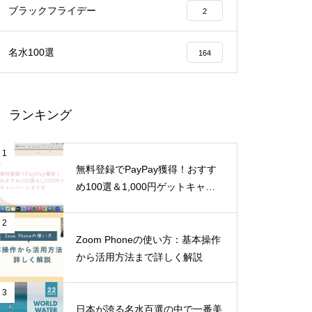
ブラックフライデー
2
名水100選
164
ランキング
1
無料登録でPayPay獲得！おすす
め100選＆1,000円ゲットキャン
ペーンまとめ
2
Zoom Phoneの使い方：基本操作
から活用方法まで詳しく解説
3
日本が誇る名水百選の中で一番美