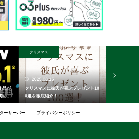
クリスマス
オンライン無料
2025.08.15
2025.08.
作品が
クリスマスに彼氏が喜ぶプレゼント10
無料登録でPa
初回登
0選を徹底紹介！
選＆1,00
。月額
め
登録す
ターサーバー
プライバシーポリシー
題にな
 DM
やドラ