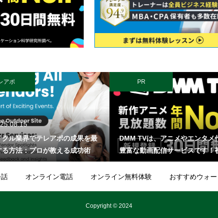
レアポ
PR
25.08.15
イクル業界でテレアポの成果を最
DMM TVは、アニメやエンタメ
する方法：プロが教える成功術
豊富な動画配信サービスです！
録なら30日間無料でお試し可能
550円の「DMMプレミアム」に
会話
オンライン電話
オンライン無料体験
おすすめウォー
ると、以下のような作品が見放
ります。 ★ 話題の新作アニメ ★
Copyright © 2024
M TVオリジナルのバラエティ