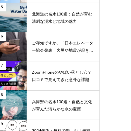
5
北海道の名水100選：自然が育む
清冽な湧水と地域の魅力
6
ご存知ですか。「日本エレベータ
ー協会発表」火災や地震が起きた
らエレベーターに乗ってはいけな
いのはなぜか！！
7
ZoomPhoneのやばい落とし穴？
口コミで見えてきた意外な課題と
不満
8
兵庫県の名水100選：自然と文化
が育んだ清らかな水の宝庫
9
2024年版：無料で楽しむ！無料