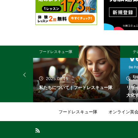
フードレスキュー隊
テ
2025.08.15
20
ュー隊
私たちについて｜フードレスキュー隊
リサ
大化
フードレスキュー隊
オンライン英