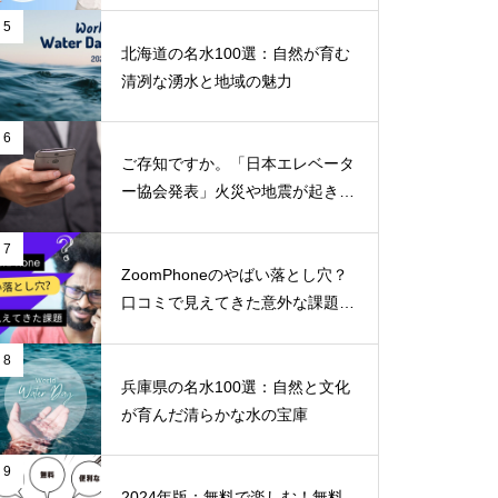
5
北海道の名水100選：自然が育む
清冽な湧水と地域の魅力
6
ご存知ですか。「日本エレベータ
ー協会発表」火災や地震が起きた
らエレベーターに乗ってはいけな
いのはなぜか！！
7
ZoomPhoneのやばい落とし穴？
口コミで見えてきた意外な課題と
不満
8
兵庫県の名水100選：自然と文化
が育んだ清らかな水の宝庫
9
2024年版：無料で楽しむ！無料