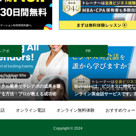
レアポ
PR
25.08.15
イクル業界でテレアポの成果を最
Bizmatesは、ビジネスに特化
する方法：プロが教える成功術
ンライン英会話サービスです。
「話す」だけでなく、「仕事が
る」英語力を身につけることを
会話
オンライン電話
オンライン無料体験
おすすめウォー
ています。初心者向けプログラ
実しており、トレーナーが受講
Copyright © 2024
ベルに合わせて会話を進めます