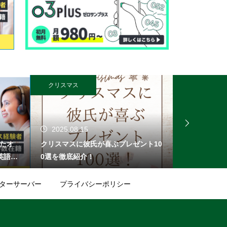
クリスマス
オンライン無料
2025.08.15
2025.08.
したオ
クリスマスに彼氏が喜ぶプレゼント10
無料登録でPa
英語で
0選を徹底紹介！
選＆1,00
でき
め
目指し
ターサーバー
プライバシーポリシー
ムも充
生のレ
。トレ