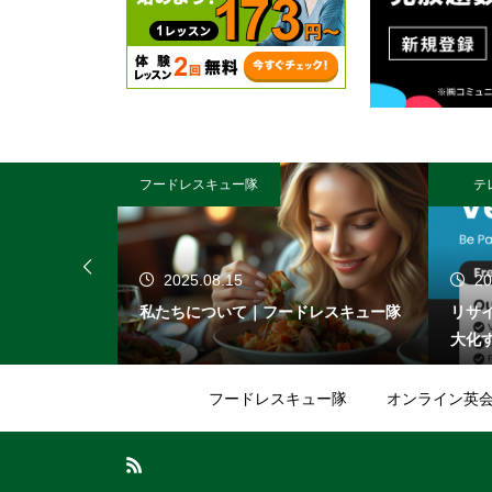
フードレスキュー隊
テ
2025.08.15
20
ュー隊
私たちについて｜フードレスキュー隊
リサ
大化
フードレスキュー隊
オンライン英