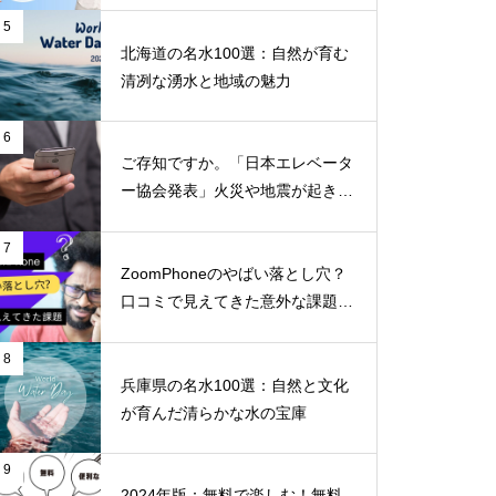
5
北海道の名水100選：自然が育む
清冽な湧水と地域の魅力
6
ご存知ですか。「日本エレベータ
ー協会発表」火災や地震が起きた
らエレベーターに乗ってはいけな
いのはなぜか！！
7
ZoomPhoneのやばい落とし穴？
口コミで見えてきた意外な課題と
不満
8
兵庫県の名水100選：自然と文化
が育んだ清らかな水の宝庫
9
2024年版：無料で楽しむ！無料