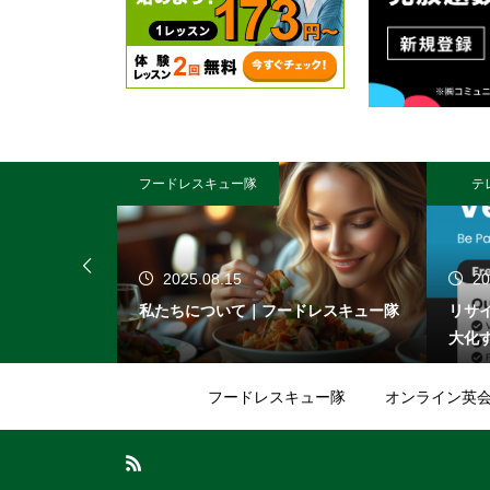
フードレスキュー隊
テ
2025.08.15
20
ュー隊
私たちについて｜フードレスキュー隊
リサ
大化
フードレスキュー隊
オンライン英