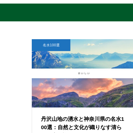
名水100選
丹沢山地の湧水と神奈川県の名水1
00選：自然と文化が織りなす清ら