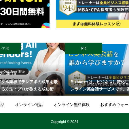
レアポ
PR
25.08.15
イクル業界でテレアポの成果を最
Bizmatesは、ビジネスに特化
する方法：プロが教える成功術
ンライン英会話サービスです。
「話す」だけでなく、「仕事が
る」英語力を身につけることを
会話
オンライン電話
オンライン無料体験
おすすめウォー
ています。初心者向けプログラ
実しており、トレーナーが受講
Copyright © 2024
ベルに合わせて会話を進めます