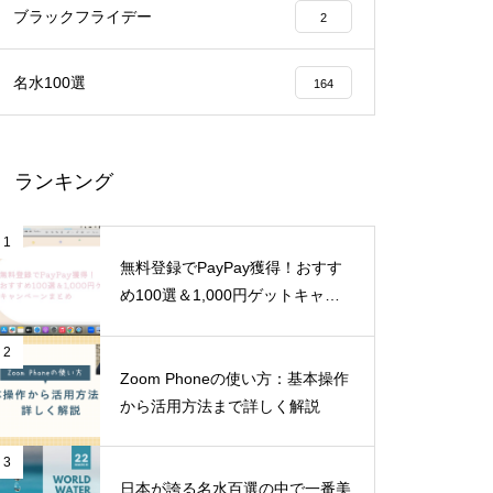
ブラックフライデー
2
名水100選
164
ランキング
1
無料登録でPayPay獲得！おすす
め100選＆1,000円ゲットキャン
ペーンまとめ
2
Zoom Phoneの使い方：基本操作
から活用方法まで詳しく解説
3
日本が誇る名水百選の中で一番美