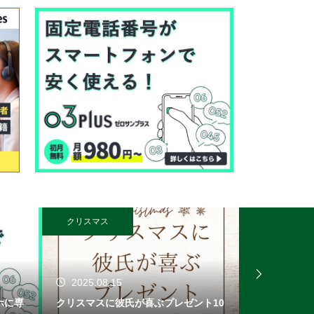
クリスマス
オンライン無料
2025.08.15
2025.08.
マホに専
クリスマスに彼氏が喜ぶプレゼント10
無料登録でPa