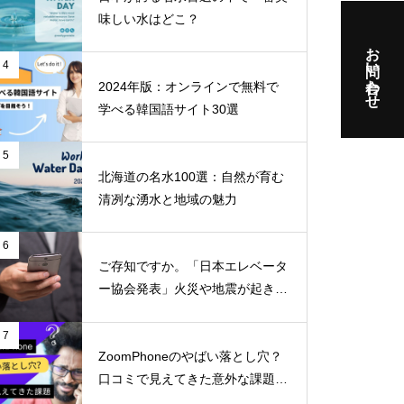
味しい水はどこ？
お問い合わせ
4
2024年版：オンラインで無料で
学べる韓国語サイト30選
5
北海道の名水100選：自然が育む
清冽な湧水と地域の魅力
6
ご存知ですか。「日本エレベータ
ー協会発表」火災や地震が起きた
らエレベーターに乗ってはいけな
いのはなぜか！！
7
ZoomPhoneのやばい落とし穴？
口コミで見えてきた意外な課題と
不満