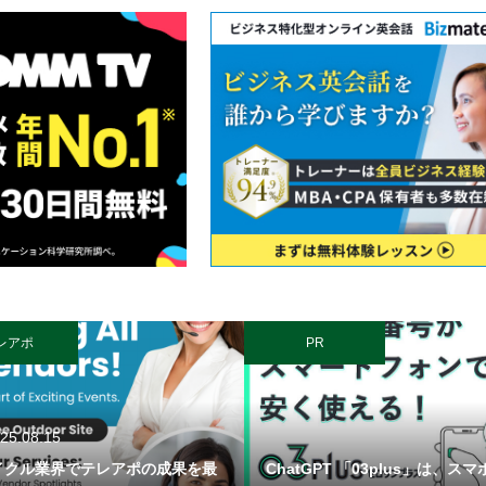
レアポ
PR
25.08.15
イクル業界でテレアポの成果を最
ChatGPT 「03plus」は、ス