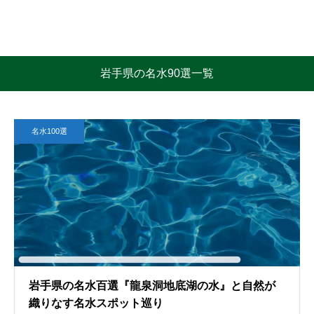
岩手県の名水90選一覧
名水100選
岩手県の名水百選『龍泉洞地底湖の水』と自然が
織りなす名水スポット巡り