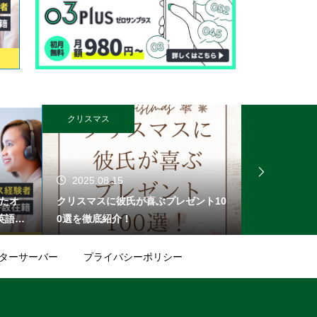
クリスマス
オンライン無料
2025.08.15
2025.08.
したオ
クリスマスに彼氏が喜ぶプレゼント10
無料登録でPa
英語で
0選を徹底紹介！
選＆1,00
でき
め
目指し
ターサーバー
プライバシーポリシー
ムも充
生のレ
。トレ