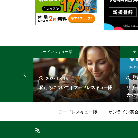
フードレスキュー隊
テ
2025.08.15
20
ュー隊
私たちについて｜フードレスキュー隊
リサ
大化
フードレスキュー隊
オンライン英