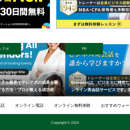
レアポ
PR
25.08.15
イクル業界でテレアポの成果を最
Bizmatesは、ビジネスに特化
する方法：プロが教える成功術
ンライン英会話サービスです。
「話す」だけでなく、「仕事が
る」英語力を身につけることを
会話
オンライン電話
オンライン無料体験
おすすめウォー
ています。初心者向けプログラ
実しており、トレーナーが受講
Copyright © 2024
ベルに合わせて会話を進めます