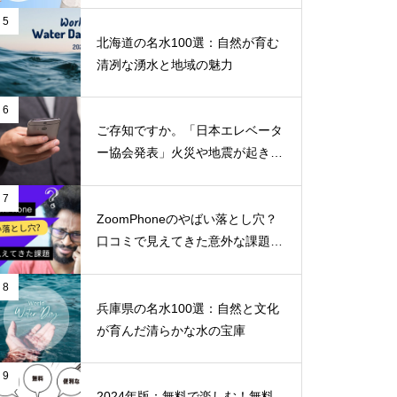
5
北海道の名水100選：自然が育む
清冽な湧水と地域の魅力
6
ご存知ですか。「日本エレベータ
ー協会発表」火災や地震が起きた
らエレベーターに乗ってはいけな
いのはなぜか！！
7
ZoomPhoneのやばい落とし穴？
口コミで見えてきた意外な課題と
不満
8
兵庫県の名水100選：自然と文化
が育んだ清らかな水の宝庫
9
2024年版：無料で楽しむ！無料