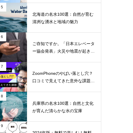
5
北海道の名水100選：自然が育む
清冽な湧水と地域の魅力
6
ご存知ですか。「日本エレベータ
ー協会発表」火災や地震が起きた
らエレベーターに乗ってはいけな
いのはなぜか！！
7
ZoomPhoneのやばい落とし穴？
口コミで見えてきた意外な課題と
不満
8
兵庫県の名水100選：自然と文化
が育んだ清らかな水の宝庫
9
2024年版：無料で楽しむ！無料