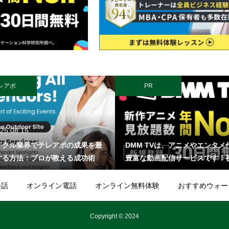
レアポ
PR
25.08.15
イクル業界でテレアポの成果を最
DMM TVは、アニメやエンタメ
する方法：プロが教える成功術
豊富な動画配信サービスです！
録なら30日間無料でお試し可能
550円の「DMMプレミアム」に
会話
オンライン電話
オンライン無料体験
おすすめウォー
ると、以下のような作品が見放
ります。 ★ 話題の新作アニメ ★
Copyright © 2024
M TVオリジナルのバラエティ