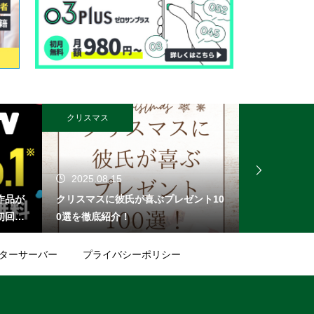
クリスマス
オンライン無料
2025.08.15
2025.08.
作品が
クリスマスに彼氏が喜ぶプレゼント10
無料登録でPa
初回登
0選を徹底紹介！
選＆1,00
。月額
め
登録す
ターサーバー
プライバシーポリシー
題にな
 DM
やドラ