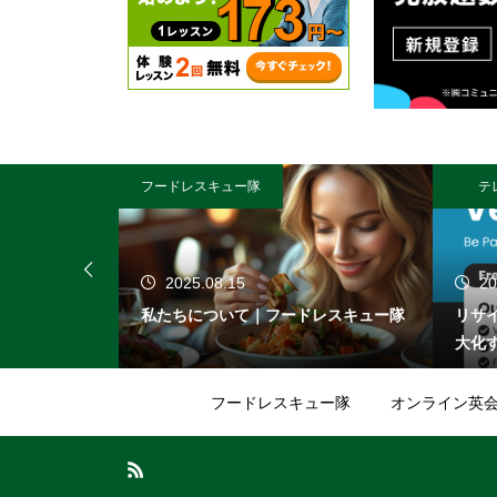
フードレスキュー隊
テ
2025.08.15
20
ュー隊
私たちについて｜フードレスキュー隊
リサ
大化
フードレスキュー隊
オンライン英